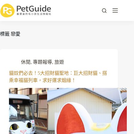
標籤
戀愛
休閒
,
專題報導
,
旅遊
貓奴們必去！5大招財貓聖地：巨大招財貓、搭
乘幸福貓列車，求好運求姻緣！