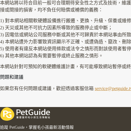
本網站將以符合目前一般可合理期待安全性之方式及技術，維護
接或間接的損害，均不負任何賠償或補償的義務：
1) 對本網站相關軟硬體設備進行搬遷、更換、升級、保養或維
2) 天災或其他不可抗力因素所導致的服務停止或中斷；
3) 因電信或網站公司服務中斷或其他不可歸責於本網站事由所
4) 本網站遭外力影響致資訊顯示不正確、或遭偽造、竄改、刪
5) 使用者有違反本網站使用條款或法令之情形而對該使用者暫
6) 其他本網站認為有需要暫停或終止服務之情形。
本網站針對可預知的軟硬體維護計畫，有可能導致網站暫停或終
問題和建議
如果您有任何問題或建議，歡迎透過客服信箱
service@petguide.
追蹤 PetGuide，掌握毛小孩最新活動情報