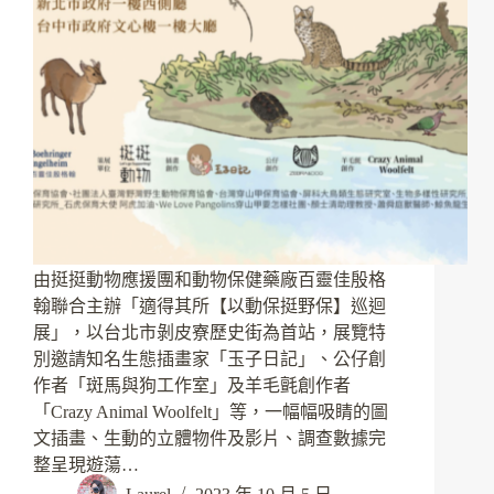
由挺挺動物應援團和動物保健藥廠百靈佳殷格
翰聯合主辦「適得其所【以動保挺野保】巡迴
展」，以台北市剝皮寮歷史街為首站，展覽特
別邀請知名生態插畫家「玉子日記」、公仔創
作者「斑馬與狗工作室」及羊毛氈創作者
「Crazy Animal Woolfelt」等，一幅幅吸睛的圖
文插畫、生動的立體物件及影片、調查數據完
整呈現遊蕩…