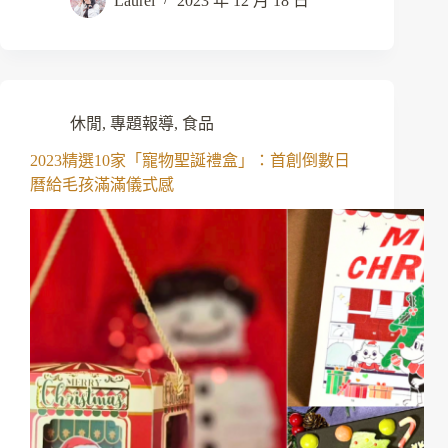
Laurel
2023 年 12 月 18 日
休閒
,
專題報導
,
食品
2023精選10家「寵物聖誕禮盒」：首創倒數日
曆給毛孩滿滿儀式感