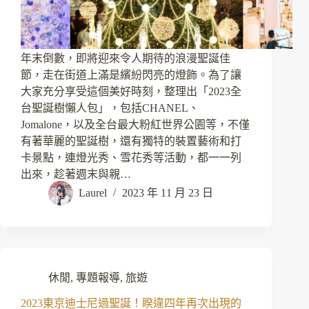
年末倒數，即將迎來令人期待的浪漫聖誕佳
節，走在街道上滿是繽紛閃亮的燈飾。為了讓
大家充分享受這個美好時刻，整理出「2023全
台聖誕樹懶人包」，包括CHANEL、
Jomalone，以及全台最大粉紅世界公園等，不僅
有著華麗的聖誕樹，還有獨特的裝置藝術和打
卡景點，連燈光秀、雪花秀等活動，都一一列
出來，趁著週末與親…
Laurel
2023 年 11 月 23 日
休閒
,
專題報導
,
旅遊
2023東京迪士尼過聖誕！睽違四年再次出現的