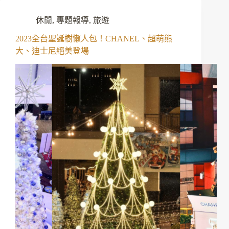
休閒
,
專題報導
,
旅遊
2023全台聖誕樹懶人包！CHANEL、超萌熊
大、迪士尼絕美登場