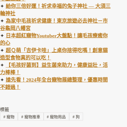
✦
給你三倍好運！祈求幸福的兔子神社 — 大須三
輪神社
✦
為家中毛孩祈求健康！東京旅遊必去神社－市
谷龜岡八幡宮
✦
日本超紅寵物Youtuber大盤點！讓毛孩療癒你
的心
✦
超Ｑ萌「吉伊卡哇」上桌你捨得吃嗎！創意貓
造型食物真的可以吃！
✦
【毛孩好菌到】益生菌來助力，健康益壯，活
力棒棒！
✦
搶先看！2024年全台寵物展總整理，優惠時間
不
錯過！
標籤
#
寵物
#
寵物推車
#
寵物用品
#
狗