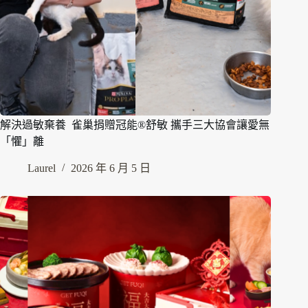
解決過敏棄養 雀巢捐贈冠能®舒敏 攜手三大協會讓愛無
「懼」離
Laurel
2026 年 6 月 5 日