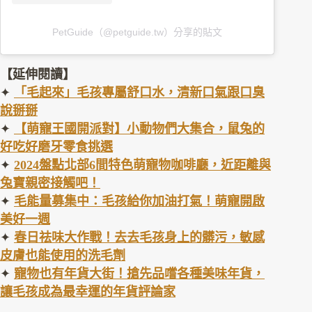
PetGuide（@petguide.tw）分享的貼文
【延伸閱讀】
✦
「毛起來」毛孩專屬舒口水，清新口氣跟口臭
說掰掰
✦
【萌寵王國開派對】小動物們大集合，鼠兔的
好吃好磨牙零食挑選
✦
2024盤點北部6間特色萌寵物咖啡廳，近距離與
兔寶親密接觸吧！
✦
毛能量募集中：毛孩給你加油打氣！萌寵開啟
美好一週
✦
春日祛味大作戰！去去毛孩身上的髒污，敏感
皮膚也能使用的洗毛
劑
✦
寵物也有年貨大街！搶先品嚐各種美味年貨，
讓毛孩成為最幸運的年貨評論
家