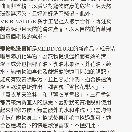
油而非香精，以減少對寵物健康的危害，純天然
環保無污染，且好沖好洗不殘留。此外，
MEIBINATURE 與手工皂達人攜手合作，專注於
製造純淨且天然的清潔產品，以大自然的智慧照
顧每個毛孩的需求。
寵物乾洗慕斯
是MEIBINATURE的新產品，成分清
晰無添加化學物，為寵物提供溫和而有效的清
潔，成分包括椰子油、乳油木果脂、芥花油、純
水、純植物油皂化及嚴選寵物適用精油的調配，
能夠有效去除髒污，並且容易沖洗，適合快速清
潔。乾洗慕斯推出三種香氛「雪松花梨木」、
「薰衣草天竺葵」和「薰衣草雪松」，三種香氛
都帶來清新宜人的感受。慕斯狀的質地設計使用
起來非常方便，無需額外的水和沖洗，只需均勻
塗抹在寵物身上，擦拭後再用毛巾擦過即可，適
合各種場合下的快速潔淨需求。不僅如此，