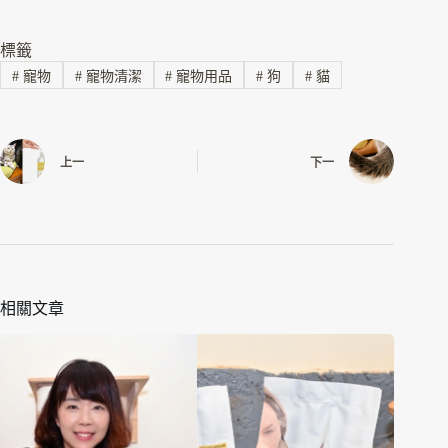
標籤
#
寵物
#
寵物清潔
#
寵物用品
#
狗
#
貓
上一
下一
相關文章