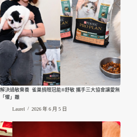
解決過敏棄養 雀巢捐贈冠能®舒敏 攜手三大協會讓愛無
「懼」離
Laurel
2026 年 6 月 5 日