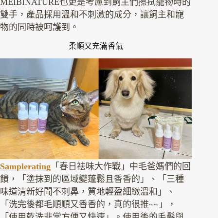
MEIBINATURE也更是考慮到飼主們擦拭寵物時的
雙手，產品採用溫和不刺激的成分，讓飼主和寵
物的同時被呵護到。
柔順又充滿香氣
Samplerating
「春日祛味大作戰」中毛爸媽們的回
饋，「塗抹到的區域變蓬鬆且香香的」、「三種
味道清新好聞不刺鼻，質地輕盈細緻溫和」、
「洗完後都毛順順又香香的，真的很推~~」，
「使用乾洗非常方便又快速」。使用後的毛髮與