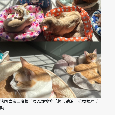
法國皇家二度攜手東森寵物推「糧心助浪」公益捐糧活
動