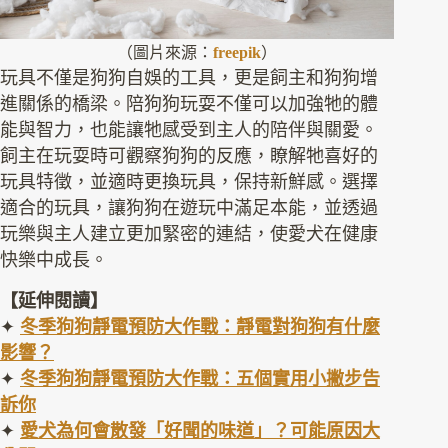
（圖片來源：
freepik
）
玩具不僅是狗狗自娛的工具，更是飼主和狗狗增
進關係的橋梁。陪狗狗玩耍不僅可以加強牠的體
能與智力，也能讓牠感受到主人的陪伴與關愛。
飼主在玩耍時可觀察狗狗的反應，瞭解牠喜好的
玩具特徵，並適時更換玩具，保持新鮮感。選擇
適合的玩具，讓狗狗在遊玩中滿足本能，並透過
玩樂與主人建立更加緊密的連結，使愛犬在健康
快樂中成長。
【延伸閱讀】
✦
冬季狗狗靜電預防大作戰：靜電對狗狗有什麼
影響？
✦
冬季狗狗靜電預防大作戰：五個實用小撇步告
訴你
✦
愛犬為何會散發「好聞的味道」？可能原因大