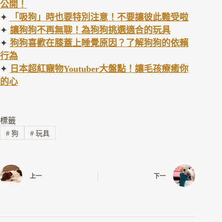
公開！
✦
「吸狗」時也要特別注意！不要讓彼此難受啦
✦
讓狗狗不再無聊！為狗狗挑選適合的玩具
✦
狗狗喜歡在膝蓋上睡覺原因？了解狗狗的依賴
行為
✦
日本超紅寵物Youtuber大盤點！讓毛孩療癒你
的心
標籤
#
狗
#
玩具
上一
下一