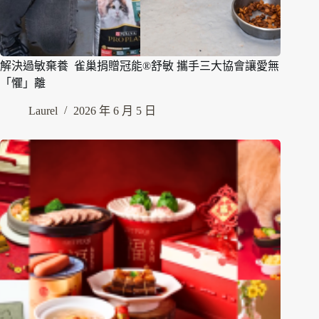
解決過敏棄養 雀巢捐贈冠能®舒敏 攜手三大協會讓愛無
「懼」離
Laurel
2026 年 6 月 5 日