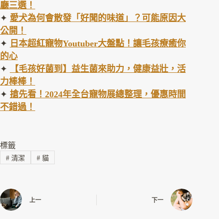
廳三選！
✦
愛犬為何會散發「好聞的味道」？可能原因大
公開！
✦
日本超紅寵物
Youtuber
大盤點！讓毛孩療癒你
的心
✦
【毛孩好菌到】益生菌來助力，健康益壯，活
力棒棒！
✦
搶先看！
2024
年全台寵物展總整理，優惠時間
不錯過！
標籤
#
清潔
#
貓
上一
下一