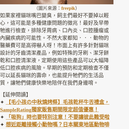
（圖片來源：
freepik
）
如果家裡貓咪嘴巴變臭，飼主們最好不要掉以輕
心，這可能是多種健康問題的徵兆！最好及早帶
牠進行檢查，排除牙周病、口內炎、口腔腫瘤或
內臟疾病的可能性。不然大家都知．．．動物的
醫藥費可是高得嚇人呀！市面上有許多針對貓咪
設計的牙齒清潔產品，例如特殊的牙刷、潔牙餅
乾和口腔清潔液，定期使用這些產品可以大幅降
低口腔疾病的風險。早期的預防和定期檢查不僅
可以延長貓咪的壽命，也能提升牠們的生活品
質，讓牠們健康快樂地陪伴在我們身邊唷。
【延伸閱讀】
✦
【毛小孩の中秋燒烤祭】毛孩乾杯牛舌禮盒，
SampleRating
獨家販售期間限定超值優惠！
✦
「吸狗」時也要特別注意！不要讓彼此難受啦
✦
想近距離接觸小動物嗎？日本關東地區動物啡