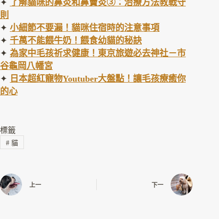
✦
了解貓咪的鼻炎和鼻竇炎③：治療方法教戰守
則
✦
小細節不要漏！貓咪住宿時的注意事項
✦
千萬不能餵牛奶！餵食幼貓的秘訣
✦
為家中毛孩祈求健康！東京旅遊必去神社－市
谷龜岡八幡宮
✦
日本超紅寵物Youtuber大盤點！讓毛孩療癒你
的心
標籤
#
貓
上一
下一