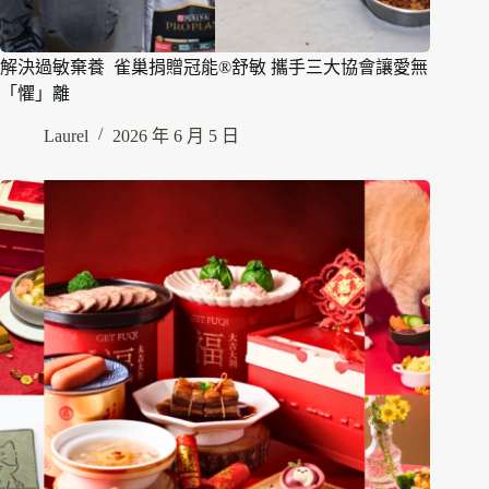
解決過敏棄養 雀巢捐贈冠能®舒敏 攜手三大協會讓愛無
「懼」離
Laurel
2026 年 6 月 5 日