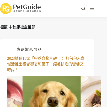
標籤
中秋節禮盒推薦
專題報導
,
食品
2023精選15家「中秋寵物月餅」： 打勾勾人寵
慢活推出視覺饗宴和菓子，讓毛孩吃的營養又
時尚！