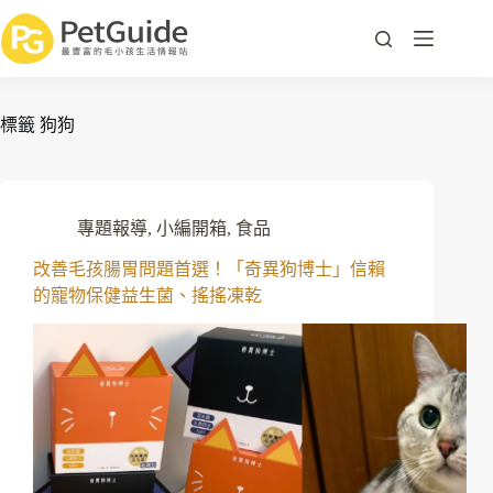
標籤
狗狗
專題報導
,
小編開箱
,
食品
改善毛孩腸胃問題首選！「奇異狗博士」信賴
的寵物保健益生菌、搖搖凍乾