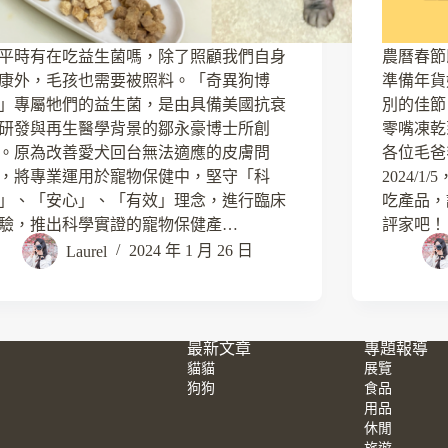
平時有在吃益生菌嗎，除了照顧我們自身
農曆春節
康外，毛孩也需要被照料。「奇異狗博
準備年貨
」專屬牠們的益生菌，是由具備美國抗衰
別的佳節
研發與再生醫學背景的鄒永豪博士所創
零嘴凍乾
。原為改善愛犬回台無法適應的皮膚問
各位毛爸
，將專業運用於寵物保健中，堅守「科
2024/
」、「安心」、「有效」理念，進行臨床
吃產品，
驗，推出科學實證的寵物保健產…
評家吧！
Laurel
2024 年 1 月 26 日
最新文章
專題報導
貓貓
展覽
狗狗
食品
用品
休閒