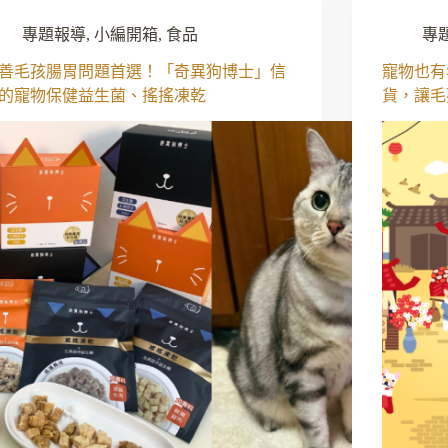
專題報導
,
小編開箱
,
食品
專
善毛孩腸胃問題首選！「奇異狗博士」信
寵物也有
的寵物保健益生菌、搖搖凍乾
貨，讓毛