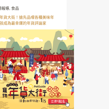
題報導
,
食品
年貨大街！搶先品嚐各種美味年
孩成為最幸運的年貨評論家