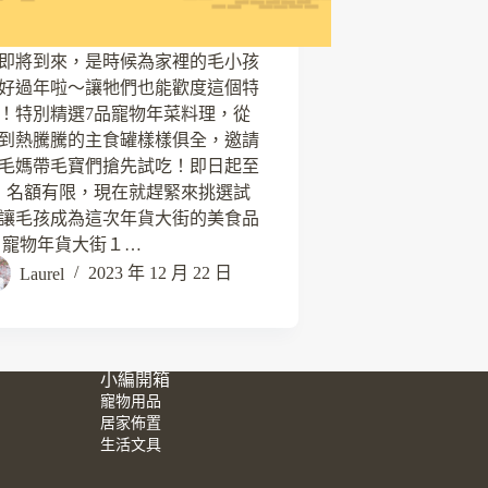
即將到來，是時候為家裡的毛小孩
好過年啦～讓牠們也能歡度這個特
！特別精選7品寵物年菜料理，從
到熱騰騰的主食罐樣樣俱全，邀請
毛媽帶毛寶們搶先試吃！即日起至
1/5，名額有限，現在就趕緊來挑選試
讓毛孩成為這次年貨大街的美食品
 寵物年貨大街１…
Laurel
2023 年 12 月 22 日
小編開箱
寵物用品
居家佈置
生活文具