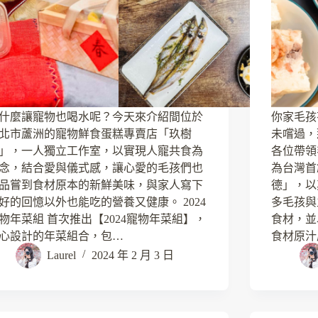
什麼讓寵物也喝水呢？今天來介紹間位於
你家毛孩
北市蘆洲的寵物鮮食蛋糕專賣店「玖樹
未嚐過，
」，一人獨立工作室，以實現人寵共食為
各位帶領
念，結合愛與儀式感，讓心愛的毛孩們也
為台灣首
品嘗到食材原本的新鮮美味，與家人寫下
德」，以
好的回憶以外也能吃的營養又健康。 2024
多毛孩與
物年菜組 首次推出【2024寵物年菜組】，
食材，並
心設計的年菜組合，包…
食材原汁
Laurel
2024 年 2 月 3 日