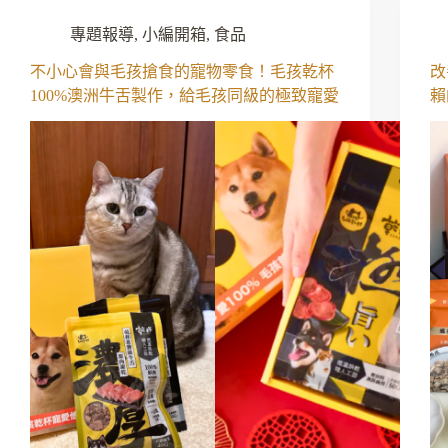
專題報導
,
小編開箱
,
食品
不小心會與毛孩搶食的寵物零食！毛孩乾杯
改
100%澳洲牛舌製作，給毛孩同級的極致寵愛
賴