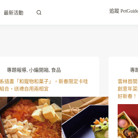
追蹤 PetG
最新活動
專題報導
,
小編開箱
,
食品
專
系插畫「和寵物和菓子」，新春限定卡哇
雲林首間
組合，送禮自用兩相宜
創意年菜
好新春！