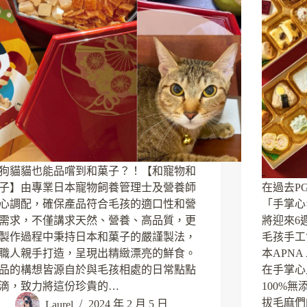
狗貓貓也能品嚐到和菓子？！【和寵物和
子】由專業日本寵物飼養管理士及營養師
在過去P
心調配，確保產品符合毛孩的適口性和營
「手掌心
需求，不僅講求天然、營養、高品質，更
將迎來6
製作過程中秉持日本和菓子的嚴謹製法，
毛孩手工
職人親手打造，呈現出精緻漂亮的鮮食。
本APN
品的構想皆源自於與毛孩相處的日常點點
在手掌心
滴，致力將這份珍貴的…
100%
拔毛麻們
Laurel
2024 年 2 月 5 日