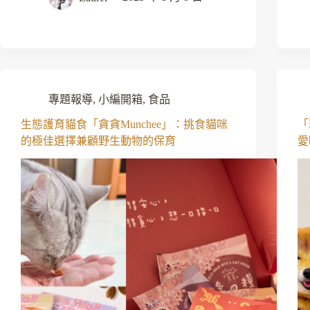
專題報導
,
小編開箱
,
食品
生態護育貓食「貪貪Munchee」：挑食貓咪
「
的極佳選擇兼顧野生動物的保育
愛