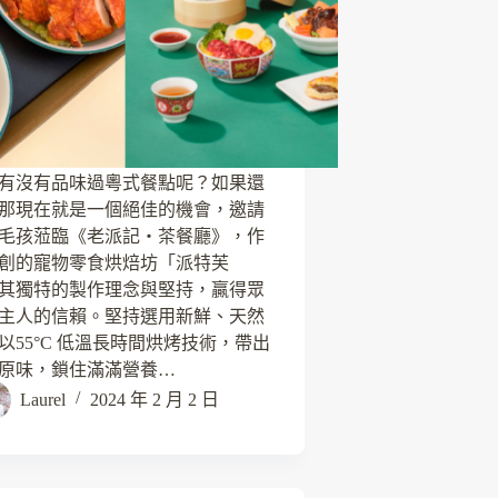
有沒有品味過粵式餐點呢？如果還
那現在就是一個絕佳的機會，邀請
毛孩蒞臨《老派記・茶餐廳》，作
創的寵物零食烘焙坊「派特芙
其獨特的製作理念與堅持，贏得眾
主人的信賴。堅持選用新鮮、天然
以55°C 低溫長時間烘烤技術，帶出
原味，鎖住滿滿營養…
Laurel
2024 年 2 月 2 日