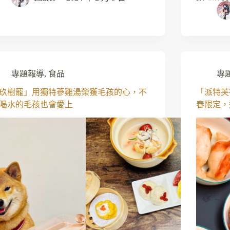
專題報導
,
食品
專
玖樹寵」用獨特蔘雞湯榮獲毛孩的心，不
「派特芙
喝水的毛孩也會愛上
春限定，