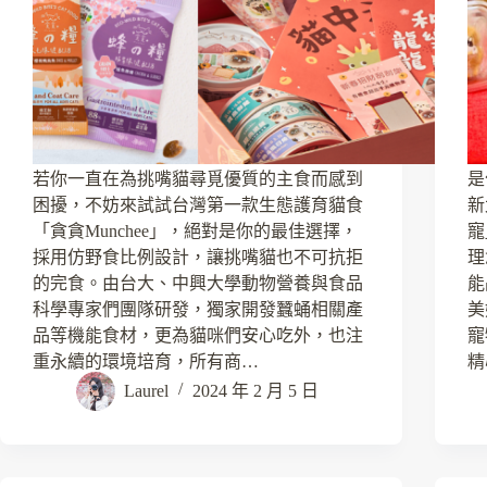
若你一直在為挑嘴貓尋覓優質的主食而感到
是
困擾，不妨來試試台灣第一款生態護育貓食
新
「貪貪Munchee」，絕對是你的最佳選擇，
寵
採用仿野食比例設計，讓挑嘴貓也不可抗拒
理
的完食。由台大、中興大學動物營養與食品
能
科學專家們團隊研發，獨家開發蠶蛹相關產
美
品等機能食材，更為貓咪們安心吃外，也注
寵
重永續的環境培育，所有商…
精
Laurel
2024 年 2 月 5 日