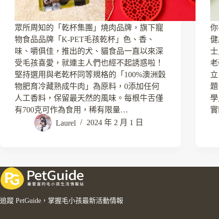
眾所周知的「乾杯集團」燒肉品牌，旗下寵
你
物食品品牌「K-PET毛孩乾杯」色、香、
健
味、嚼俱佳，推出的犬、貓食品一直以來深
士
受毛孩喜愛，就連主人們也經不起誘惑啦！
老
堅持選用與老乾杯同等規格的「100%澳洲穀
立
物肥育冷藏熟成牛肉」為原料，0添加任何
題
人工香料，保留最天然的風味。每根牛舌僅
學
有700克可作為食用，稀有限量…
實
Laurel
2024 年 2 月 1 日
追蹤 PetGuide，掌握毛小孩最新活動情報