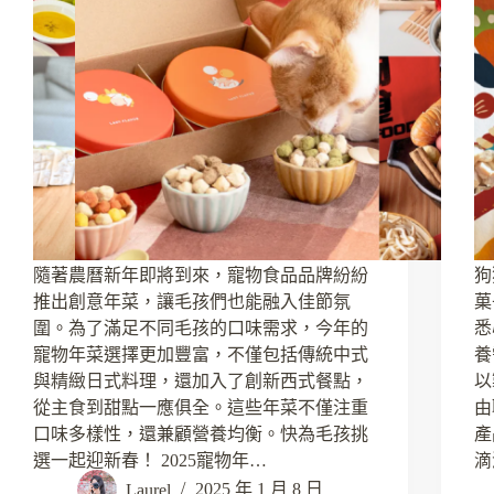
隨著農曆新年即將到來，寵物食品品牌紛紛
狗
推出創意年菜，讓毛孩們也能融入佳節氛
菓
圍。為了滿足不同毛孩的口味需求，今年的
悉
寵物年菜選擇更加豐富，不僅包括傳統中式
養
與精緻日式料理，還加入了創新西式餐點，
以
從主食到甜點一應俱全。這些年菜不僅注重
由
口味多樣性，還兼顧營養均衡。快為毛孩挑
產
選一起迎新春！ 2025寵物年…
滴
Laurel
2025 年 1 月 8 日