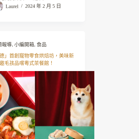
Laurel
2024 年 2 月 5 日
題報導
,
小編開箱
,
食品
德」首創寵物零食烘焙坊，美味新
邀毛孩品嚐粵式茶餐館！