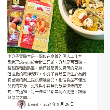
小分子實驗室是一間位在高雄的個人工作室，
品牌理念來自於金熊三兄弟，分別是葡萄糖、
胺基酸和脂肪酸，他們雖是異父異母的兄弟，
但彼此的羈絆深厚。小分子實驗室專注於為飼
養鼠寶的飼主提供精選食品，相信食品不僅是
營養的來源，更是與小寶貝們分享快樂的方
式。在這裡，每一種產品都是精心挑選，讓你
與鼠鼠之間…
Laurel
2024 年 9 月 26 日